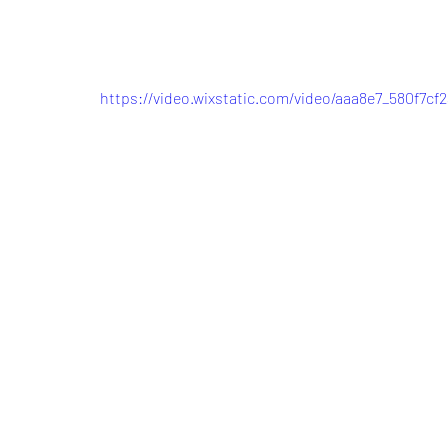
https://video.wixstatic.com/video/aaa8e7_580f7cf