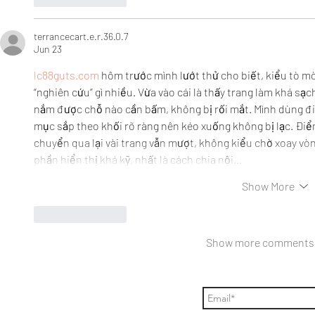
terrancecart.e.r.36.0.7
Jun 23
lc88guts.com
 hôm trước mình lướt thử cho biết, kiểu tò mò
“nghiên cứu” gì nhiều. Vừa vào cái là thấy trang làm khá sạc
nắm được chỗ nào cần bấm, không bị rối mắt. Mình dùng điệ
mục sắp theo khối rõ ràng nên kéo xuống không bị lạc. Điểm
chuyển qua lại vài trang vẫn mượt, không kiểu chờ xoay vòn
phần hiển thị khá kỹ, nhất là cách chia nội…
Show More
Like
Reply
Show more comments