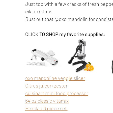
Just top with a few cracks of fresh pepper,
cilantro tops. 
Bust out that @oxo mandolin for consisten
CLICK TO SHOP my favorite supplies:
oxo mandoline veggie slicer
Citrus juicer
+
zester 
cuisinart mini food processor
64 oz classic vitamix
Hexclad 6 piece set