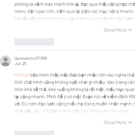
phòng và cảnh báo tránh link lạ, đọc qua thấy cũng hợp thờ
menu đặt ngay trên, bấm qua lại giữa các mục cũng nhanh, 
họ sắp xếp thông tin theo dạng từng box nhỏ nên đọc lướt
Show More
Like
Reply
laurasanms311989
Jun 25
hitclub
 bữa mình thấy mấy đứa bạn nhắc nên vào nghía thử c
thôi chứ mình cũng không ngồi chơi gì nhiều. Vào trang cái 
nhìn khá dễ thở, kéo xuống không bị rối mắt, mấy mục qua
lại cũng nhanh. Mình để ý có một đoạn nói về kiểm định RNG
với GLI nên đọc lướt cũng hiểu họ đang muốn nhấn mạnh c
nhỏ giấu sâu, mà đặt thành một box riêng nên nhìn phát…
Show More
Like
Reply