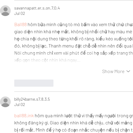
savannapatt.er.s.on.7.0.4
Jul 02
Ball88
 hôm bữa mình cũng tò mò bấm vào xem thử chứ chưa có
giao diện nhìn khá nhẹ mắt, không bị nhồi chữ hay màu mè 
họ chia nội dung theo từng khối rõ ràng, kiểu kéo xuống tớ
đó, không bị lạc. Thanh menu đặt chỗ dễ nhìn nên đổi qua 
Nói chung mình chỉ xem vài phút để coi họ sắp xếp trang th
xếp gọn theo cột nhìn khá ngay…
Show More
Like
Reply
billy24barne.s7.8.3.5
Jul 02
ball88.ink
 hôm qua mình lướt thử vì thấy mấy người trong g
không đăng ký gì. Giao diện nhìn khá dễ chịu, chữ với mảng
bị rối mắt. Mình để ý họ có đoạn nhắc chuyện nếu bị chặn 