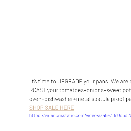
 It's time to UPGRADE your pans. We are 
ROAST your tomatoes+onions+sweet potato
oven+dishwasher+metal spatula proof pan
SHOP SALE HERE
https://video.wixstatic.com/video/aaa8e7_fc0d5d