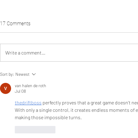
17 Comments
Write a comment...
Orzo pasta salad+Raspberry
How to plan 
Sort by:
Newest
vinaigrette
party
van halen de roth
Jul 08
thedriftboss
 perfectly proves that a great game doesn't n
With only a single control, it creates endless moments of e
making those impossible turns.
Like
Reply