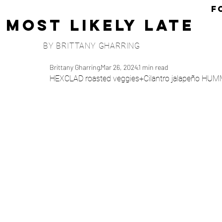
F
Most Likely Late
BY BRITTANY GHARRING
Brittany Gharring
Mar 26, 2024
1 min read
HEXCLAD roasted veggies+Cilantro jalapeño HU