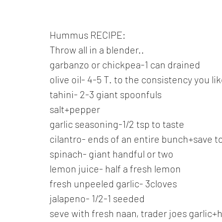
Hummus RECIPE:
Throw all in a blender..
garbanzo or chickpea-1 can drained
olive oil- 4-5 T. to the consistency you li
tahini- 2-3 giant spoonfuls
salt+pepper
garlic seasoning-1/2 tsp to taste
cilantro- ends of an entire bunch+save t
spinach- giant handful or two
lemon juice- half a fresh lemon
fresh unpeeled garlic- 3cloves
jalapeno- 1/2-1 seeded
seve with fresh naan, trader joes garlic+